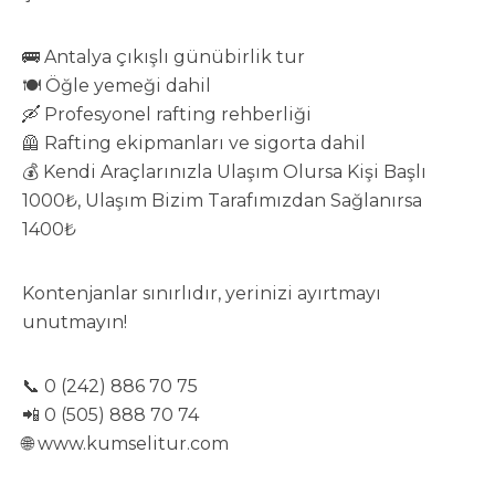
🚌 Antalya çıkışlı günübirlik tur
🍽️ Öğle yemeği dahil
🛶 Profesyonel rafting rehberliği
🦺 Rafting ekipmanları ve sigorta dahil
💰 Kendi Araçlarınızla Ulaşım Olursa Kişi Başlı
1000₺, Ulaşım Bizim Tarafımızdan Sağlanırsa
1400₺
Kontenjanlar sınırlıdır, yerinizi ayırtmayı
unutmayın!
📞 0 (242) 886 70 75
📲 0 (505) 888 70 74
🌐 www.kumselitur.com