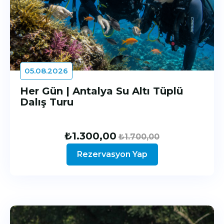
05.08.2026
Her Gün | Antalya Su Altı Tüplü
Dalış Turu
₺
1.300,00
₺
1.700,00
Rezervasyon Yap