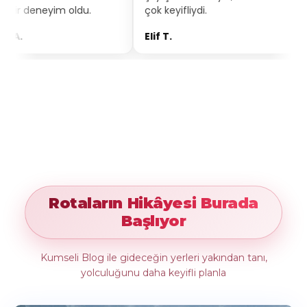
oldu.
çok keyifliydi.
bakıyorum.
Elif T.
Burak Y.
Rotaların Hikâyesi Burada
Başlıyor
Kumseli Blog ile gideceğin yerleri yakından tanı,
yolculuğunu daha keyifli planla