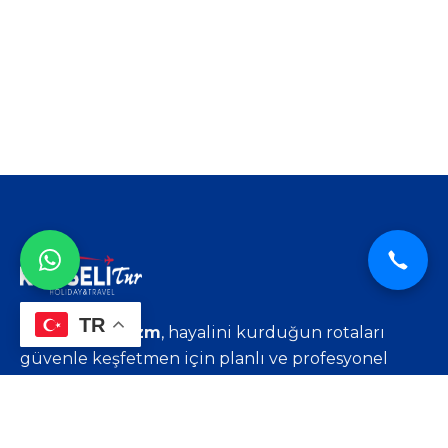
TR
‘Kumseli Turizm
, hayalini kurduğun rotaları
güvenle keşfetmen için planlı ve profesyonel
seyahat çözümleri sunar.
Rota Senin.’
Hızlı Menü