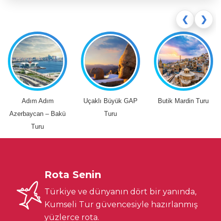
❮
❯
Adım Adım
Uçaklı Büyük GAP
Butik Mardin Turu
Azerbaycan – Bakü
Turu
Turu
Rota Senin
Türkiye ve dünyanın dört bir yanında,
Kumseli Tur güvencesiyle hazırlanmış
yüzlerce rota.