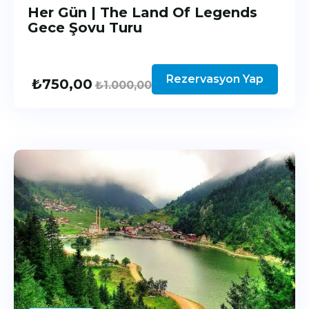
Her Gün | The Land Of Legends
Gece Şovu Turu
Rezervasyon Yap
₺
750,00
₺
1.000,00