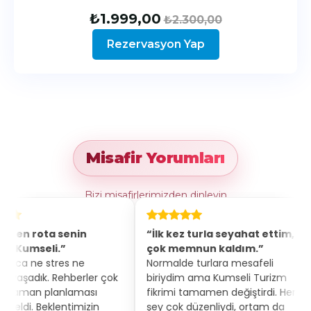
₺
1.999,00
₺
2.300,00
Rezervasyon Yap
Misafir Yorumları
Bizi misafirlerimizden dinleyin
nin
“İlk kez turla seyahat ettim,
“Hem eğle
çok memnun kaldım.”
konforlu b
 ne
Normalde turlara mesafeli
Ulaşım, ote
berler çok
biriydim ama Kumseli Turizm
özenle seçi
laması
fikrimi tamamen değiştirdi. Her
misafir gibi 
imizin
şey çok düzenliydi, ortam da
rotayı şimd