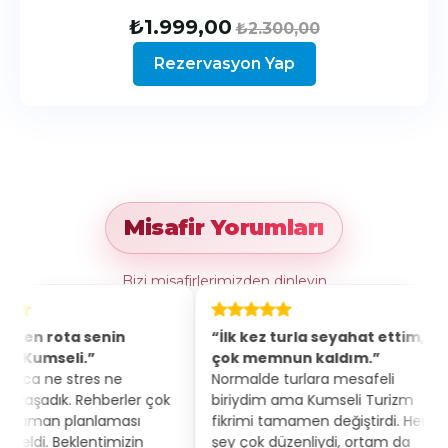
₺
1.999,00
₺
2.300,00
Rezervasyon Yap
Misafir Yorumları
Bizi misafirlerimizden dinleyin
in
“İlk kez turla seyahat ettim,
“Hem eğlen
çok memnun kaldım.”
konforlu bi
ne
Normalde turlara mesafeli
Ulaşım, otel
rler çok
biriydim ama Kumseli Turizm
özenle seçilm
aması
fikrimi tamamen değiştirdi. Her
misafir gibi h
izin
şey çok düzenliydi, ortam da
rotayı şimdi