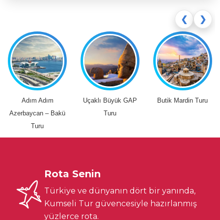
❮
❯
Adım Adım
Uçaklı Büyük GAP
Butik Mardin Turu
Azerbaycan – Bakü
Turu
Turu
Rota Senin
Türkiye ve dünyanın dört bir yanında,
Kumseli Tur güvencesiyle hazırlanmış
yüzlerce rota.