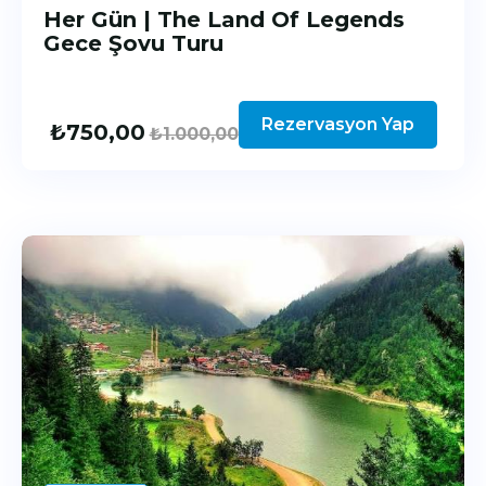
Her Gün | The Land Of Legends
Gece Şovu Turu
Rezervasyon Yap
₺
750,00
₺
1.000,00