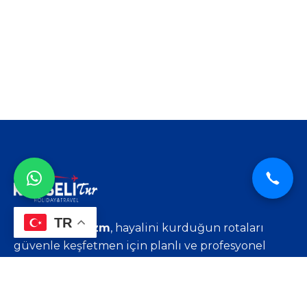
TR
‘Kumseli Turizm
, hayalini kurduğun rotaları
güvenle keşfetmen için planlı ve profesyonel
seyahat çözümleri sunar.
Rota Senin.’
Hızlı Menü