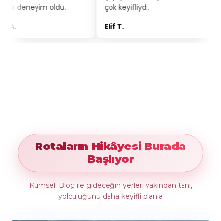
du.
çok keyifliydi.
bakıyorum.
Elif T.
Burak Y.
Rotaların Hikâyesi Burada
Başlıyor
Kumseli Blog ile gideceğin yerleri yakından tanı,
yolculuğunu daha keyifli planla