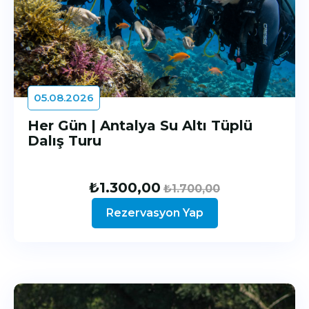
05.08.2026
Her Gün | Antalya Su Altı Tüplü
Dalış Turu
₺
1.300,00
₺
1.700,00
Rezervasyon Yap