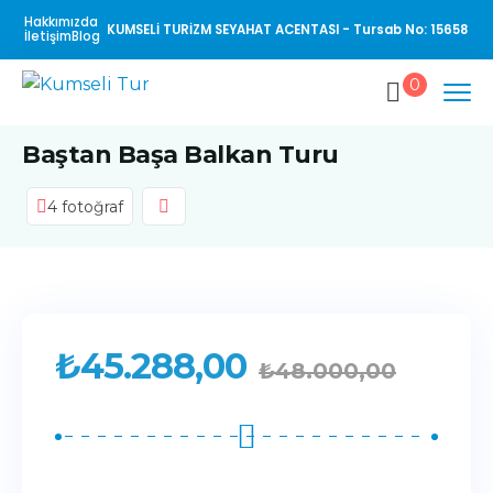
Hakkımızda
KUMSELİ TURİZM SEYAHAT ACENTASI - Tursab No: 15658
İletişim
Blog
0
Baştan Başa Balkan Turu
4 fotoğraf
₺
45.288,00
₺
48.000,00