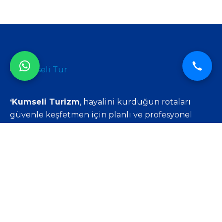
‘Kumseli Turizm
, hayalini kurduğun rotaları
güvenle keşfetmen için planlı ve profesyonel
seyahat çözümleri sunar.
Rota Senin.’
Hızlı Menü
Ana Sayfa
Turlarımız
Galeri