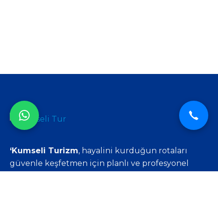
‘Kumseli Turizm
, hayalini kurduğun rotaları
güvenle keşfetmen için planlı ve profesyonel
seyahat çözümleri sunar.
Rota Senin.’
Hızlı Menü