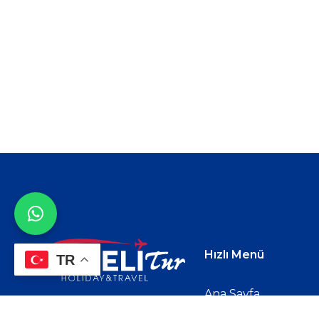
Hızlı Menü
TR
Ana Sayfa
‘Kumseli Turizm
, hayalini