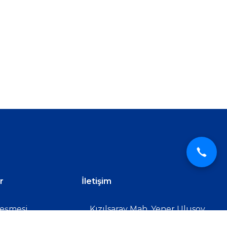
r
İletişim
leşmesi
Kızılsaray Mah, Yener Ulusoy
Blv. Hayfa Barut Apt. No:57/3,