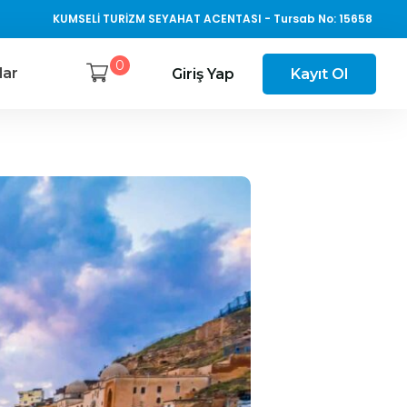
KUMSELİ TURİZM SEYAHAT ACENTASI - Tursab No: 15658
0
lar
Giriş Yap
Kayıt Ol