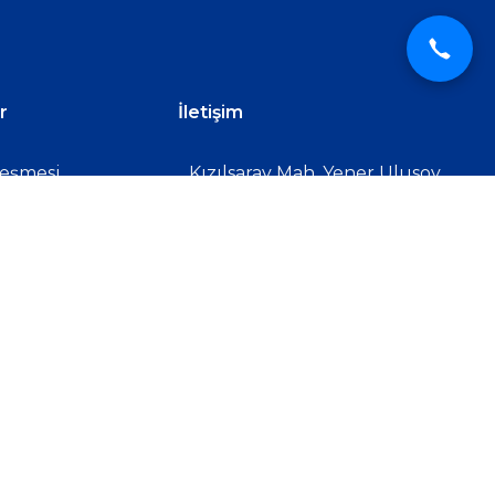
r
İletişim
leşmesi
Kızılsaray Mah, Yener Ulusoy
Blv. Hayfa Barut Apt. No:57/3,
özleşmesi
Muratpaşa/Antalya
tış Sözleşmesi
0242 886 70 75
info@kumselitur.com
KUMSELİ TURİZM SEYAHAT ACENTASI –
Tursab No: 15658