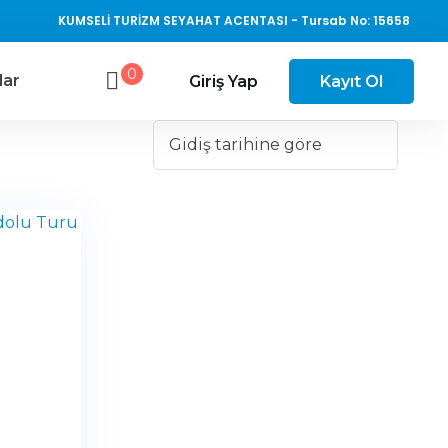
KUMSELİ TURİZM SEYAHAT ACENTASI - Tursab No: 15658
0
lar
Giriş Yap
Kayıt Ol