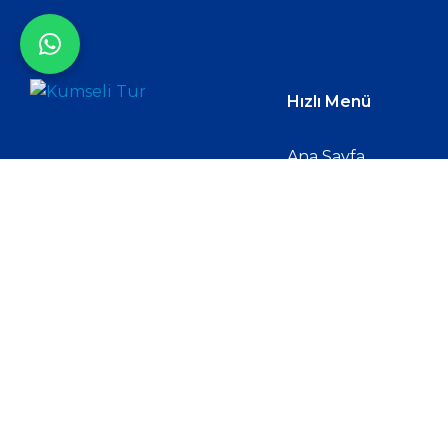
Hızlı Menü
Ana Sayfa
‘Kumseli Turizm
, hayalini
Turlarımız
kurduğun rotaları güvenle
keşfetmen için planlı ve
Galeri
profesyonel seyahat çözümleri
İletişim
sunar.
Rota Senin.’