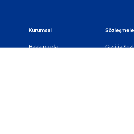
Kurumsal
Sözleşmele
Hakkımızda
Gizlilik Söz
İletişim
Kullanıcı S
Blog
Mesafeli Sa