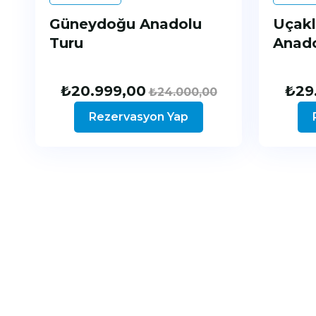
Güneydoğu Anadolu
Uçakl
Turu
Anado
₺
20.999,00
₺
29
₺
24.000,00
Rezervasyon Yap