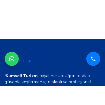
‘Kumseli Turizm
, hayalini kurduğun rotaları
güvenle keşfetmen için planlı ve profesyonel
seyahat çözümleri sunar.
Rota Senin.’
Hızlı Menü