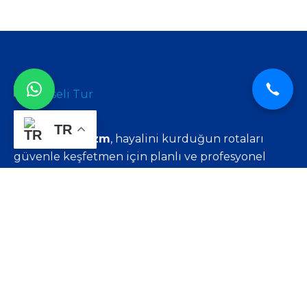
TR
‘Kumseli Turizm
, hayalini kurduğun rotaları
güvenle keşfetmen için planlı ve profesyonel
seyahat çözümleri sunar.
Rota Senin.’
Hızlı Menü
Ana Sayfa
Turlarımız
Galeri